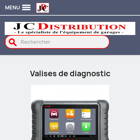

MENU
search
Valises de diagnostic