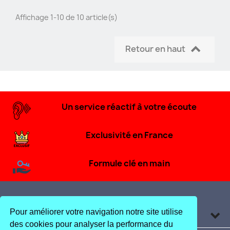
Affichage 1-10 de 10 article(s)

Retour en haut
Un service réactif à votre écoute
Exclusivité en France
Formule clé en main
Produits

Pour améliorer votre navigation notre site utilise
des cookies pour analyser la performance du