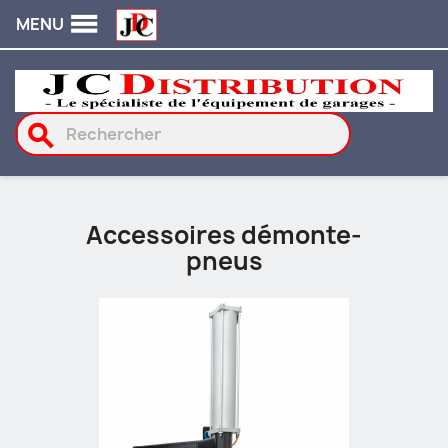

MENU
search
Accessoires démonte-
pneus