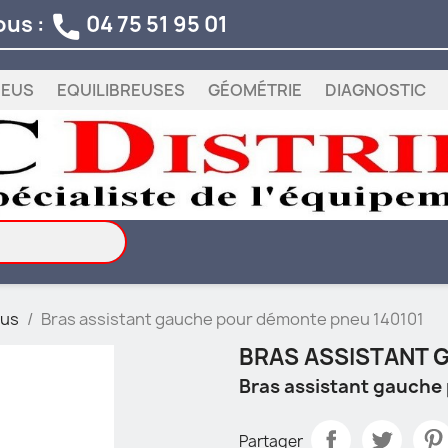
ous :
04 75 51 95 01

NEUS
EQUILIBREUSES
GÉOMÉTRIE
DIAGNOSTIC
eus
Bras assistant gauche pour démonte pneu 140101
BRAS ASSISTANT 
Bras assistant gauche
Partager