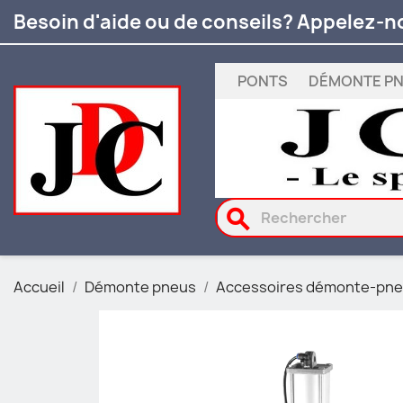
Besoin d'aide ou de conseils? Appelez-n
PONTS
DÉMONTE P
search
Accueil
Démonte pneus
Accessoires démonte-pn