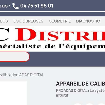
ous :
04 75 51 95 01

NEUS
EQUILIBREUSES
GÉOMÉTRIE
DIAGNOSTIC
calibration ADAS DIGITAL
APPAREIL DE CALI
PROADAS DIGITAL : Le systè
intuitif