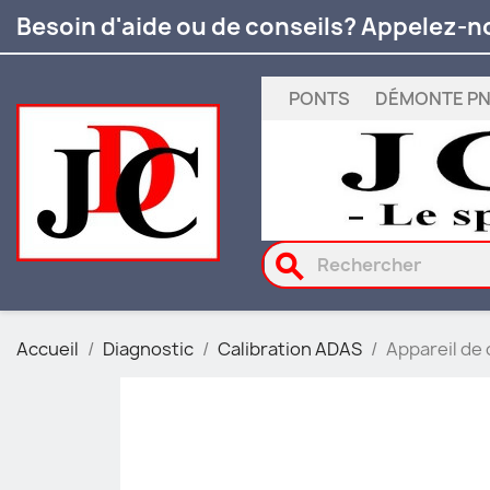
Besoin d'aide ou de conseils? Appelez-n
PONTS
DÉMONTE P
search
Accueil
Diagnostic
Calibration ADAS
Appareil de 