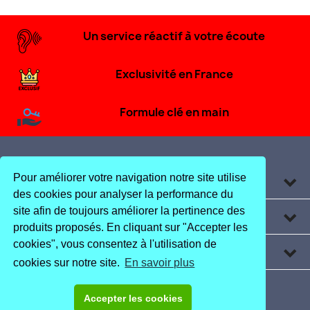
Un service réactif à votre écoute
Exclusivité en France
Formule clé en main
Pour améliorer votre navigation notre site utilise
Produits

des cookies pour analyser la performance du
site afin de toujours améliorer la pertinence des
Informations

produits proposés. En cliquant sur "Accepter les
cookies", vous consentez à l'utilisation de
Coordonnées
keyboard_arrow_down
cookies sur notre site.
En savoir plus
YouTube
Accepter les cookies