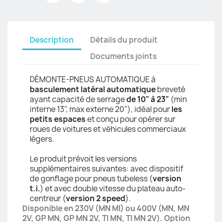
Description
Détails du produit
Documents joints
DÉMONTE-PNEUS AUTOMATIQUE à
basculement latéral automatique
breveté
ayant capacité de serrage
de
10" à 23"
(min
interne 13", max externe 20"), idéal pour
les
petits espaces
et conçu pour opérer sur
roues de voitures et véhicules commerciaux
légers.
Le produit prévoit les versions
supplémentaires suivantes: avec dispositif
de gonflage pour pneus tubeless (
version
t.i.
) et avec double vitesse du plateau auto-
centreur (
version 2 speed
).
Disponible en 230V (MN MI) ou 400V (MN, MN
2V, GP MN, GP MN 2V, TI MN, TI MN 2V). Option