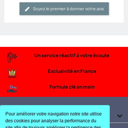
Soyez le premier à donner votre avis
Un service réactif à votre écoute
Exclusivité en France
Formule clé en main
Pour améliorer votre navigation notre site utilise
Produits

des cookies pour analyser la performance du
site afin de toujours améliorer la pertinence des