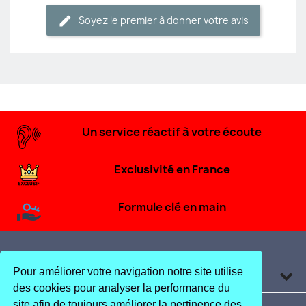
Soyez le premier à donner votre avis
Un service réactif à votre écoute
Exclusivité en France
Formule clé en main
Pour améliorer votre navigation notre site utilise
Produits

des cookies pour analyser la performance du
site afin de toujours améliorer la pertinence des