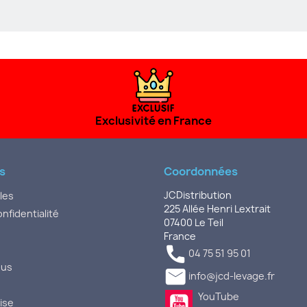
Exclusivité en France
s
Coordonnées
JCDistribution
les
225 Allée Henri Lextrait
onfidentialité
07400 Le Teil
France

04 75 51 95 01
ous

info@jcd-levage.fr
YouTube
ise