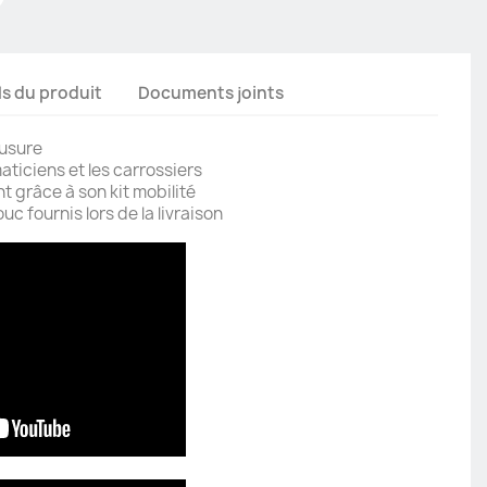
ls du produit
Documents joints
'usure
aticiens et les carrossiers
 grâce à son kit mobilité
c fournis lors de la livraison