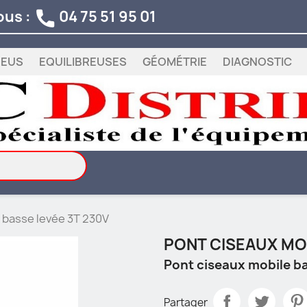
ous :
04 75 51 95 01

NEUS
EQUILIBREUSES
GÉOMÉTRIE
DIAGNOSTIC
 basse levée 3T 230V
PONT CISEAUX MOB
Pont ciseaux mobile b
Partager