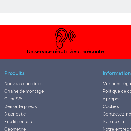
Un service réactif à votre écoute
Produits
Information
Nouveaux produits
Mentions léga
Chaîne de montage
Politique de c
Clim/BVA
A propos
Démonte pneus
Cookies
Diagnostic
Contactez-n
Equilibreuses
Plan du site
Géométrie
Notre entrepr