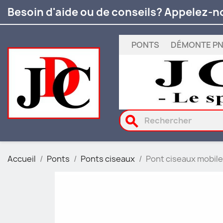
Besoin d'aide ou de conseils? Appelez-n
PONTS
DÉMONTE P
search
Accueil
Ponts
Ponts ciseaux
Pont ciseaux mobile