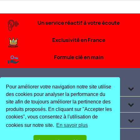
Un service réactif à votre écoute
Exclusivité en France
Formule clé en main
Pour améliorer votre navigation notre site utilise
Produits

des cookies pour analyser la performance du
site afin de toujours améliorer la pertinence des
Informations

produits proposés. En cliquant sur "Accepter les
cookies", vous consentez à l'utilisation de
Coordonnées
keyboard_arrow_down
cookies sur notre site.
En savoir plus
YouTube